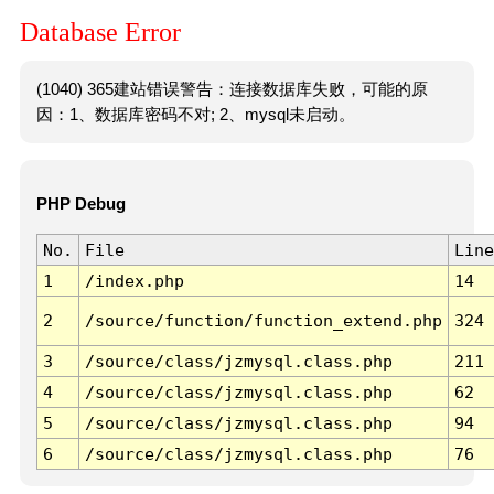
Database Error
(1040) 365建站错误警告：连接数据库失败，可能的原
因：1、数据库密码不对; 2、mysql未启动。
PHP Debug
No.
File
Line
1
/index.php
14
2
/source/function/function_extend.php
324
3
/source/class/jzmysql.class.php
211
4
/source/class/jzmysql.class.php
62
5
/source/class/jzmysql.class.php
94
6
/source/class/jzmysql.class.php
76