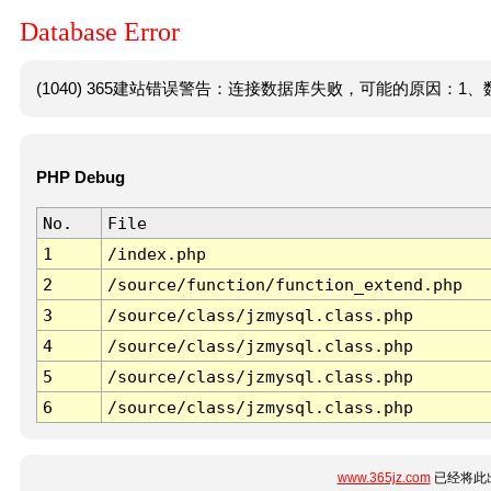
Database Error
(1040) 365建站错误警告：连接数据库失败，可能的原因：1、数
PHP Debug
No.
File
1
/index.php
2
/source/function/function_extend.php
3
/source/class/jzmysql.class.php
4
/source/class/jzmysql.class.php
5
/source/class/jzmysql.class.php
6
/source/class/jzmysql.class.php
www.365jz.com
已经将此